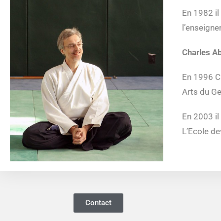
En 1982 il
l’enseigne
Charles Ab
En 1996 Ch
Arts du Ge
En 2003 il
L’Ecole de
Contact