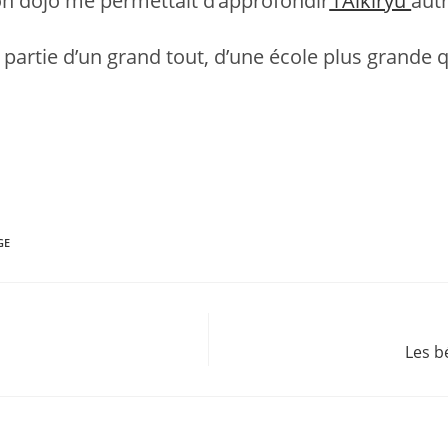
n dojo me permettait d’approfondir
l’Aïkiryu
aut
re partie d’un grand tout, d’une école plus grand
GE
Les b